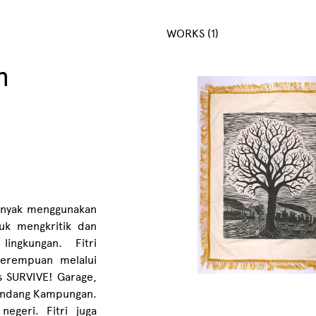
WORKS (1)
h
 banyak menggunakan
tuk mengkritik dan
lingkungan. Fitri
perempuan melalui
as SURVIVE! Garage,
 Dendang Kampungan.
egeri. Fitri juga